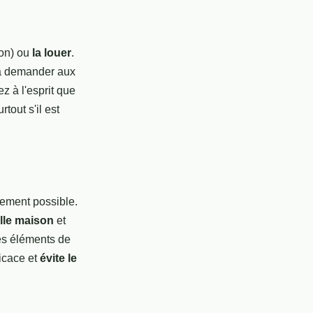
ion) ou
la louer
.
à demander aux
ez à l'esprit que
tout s'il est
dement possible.
lle maison
et
les éléments de
ficace et
évite le