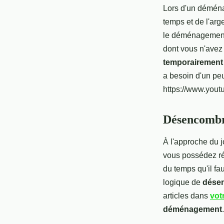
Lors d'un démé
temps et de l'arge
le déménagement
dont vous n'avez
temporairement
a besoin d'un pe
https://www.you
Désencombr
À l'approche du 
vous possédez r
du temps qu'il f
logique de
désen
articles dans
vot
déménagement
.