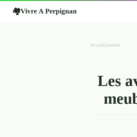
Vivre A Perpignan
🏘
Accueil
›
Conseils
Les a
meub