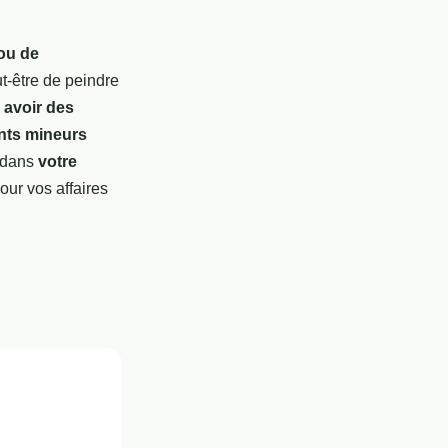
ou de
-être de peindre
,
avoir des
nts mineurs
e dans
votre
ur vos affaires