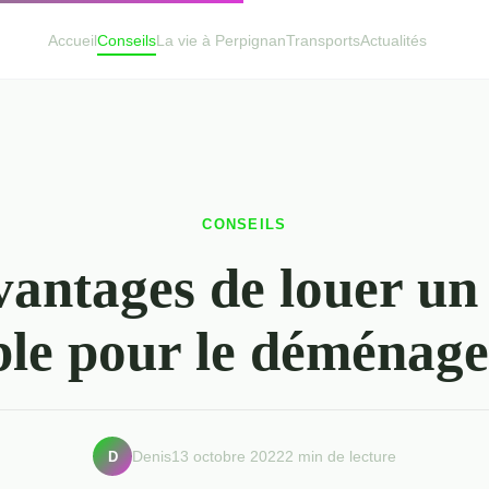
Accueil
Conseils
La vie à Perpignan
Transports
Actualités
CONSEILS
vantages de louer un
le pour le déménag
D
Denis
13 octobre 2022
2 min de lecture