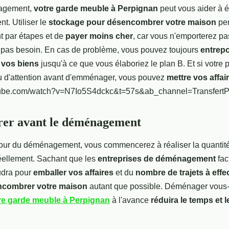
nagement,
votre garde meuble à Perpignan
peut vous aider à 
nt. Utiliser le
stockage pour désencombrer votre maison
per
 par étapes et de
payer moins cher
, car vous n'emporterez p
 pas besoin. En cas de problème, vous pouvez toujours
entrep
 vos biens
jusqu'à ce que vous élaboriez le plan B. Et si votre
u d'attention avant d'emménager, vous pouvez
mettre vos affai
tube.com/watch?v=N7Io5S4dckc&t=57s&ab_channel=TransfertP
er avant le déménagement
jour du déménagement, vous commencerez à réaliser la quantit
éellement. Sachant que les
entreprises de déménagement
fac
audra pour
emballer vos affaires
et du
nombre de trajets à effe
combrer votre maison
autant que possible. Déménager vous
re garde meuble à Perpignan
à l'avance
réduira le temps et 