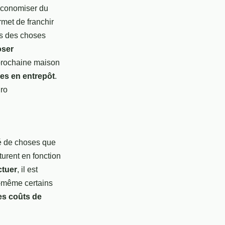
économiser du
met de franchir
as des choses
oser
 prochaine maison
res en entrepôt
.
ro
é de choses que
turent en fonction
ctuer
, il est
-même certains
les coûts de